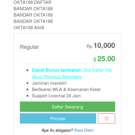
OKTA188 DAFTAR
BANDAR OKTA188
BANDAR OKTA188
BANDAR OKTA188
OKTA188 ASIA
10,000
Regular
Rp
25.00
Dapat Bonus tambahan
Jika Daftar Via
Akun Premium Members
Jaminan maxwin!
Berlisensi WLA & Keamanan Ketat
Support Livechat 24 Jam
Daftar Sekarang
Preview
Apa Itu slotgacor?
Baca Disini