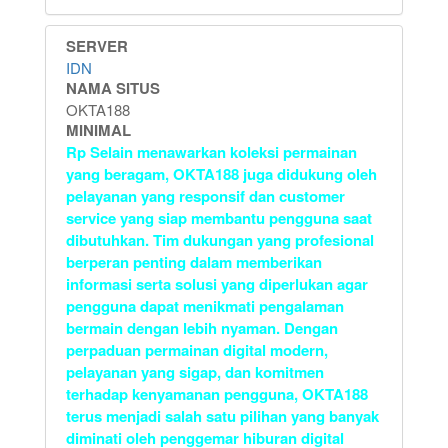
SERVER
IDN
NAMA SITUS
OKTA188
MINIMAL
Rp
Selain menawarkan koleksi permainan
yang beragam, OKTA188 juga didukung oleh
pelayanan yang responsif dan customer
service yang siap membantu pengguna saat
dibutuhkan. Tim dukungan yang profesional
berperan penting dalam memberikan
informasi serta solusi yang diperlukan agar
pengguna dapat menikmati pengalaman
bermain dengan lebih nyaman. Dengan
perpaduan permainan digital modern,
pelayanan yang sigap, dan komitmen
terhadap kenyamanan pengguna, OKTA188
terus menjadi salah satu pilihan yang banyak
diminati oleh penggemar hiburan digital