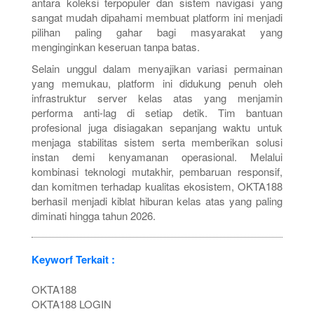
antara koleksi terpopuler dan sistem navigasi yang
sangat mudah dipahami membuat platform ini menjadi
pilihan paling gahar bagi masyarakat yang
menginginkan keseruan tanpa batas.
Selain unggul dalam menyajikan variasi permainan
yang memukau, platform ini didukung penuh oleh
infrastruktur server kelas atas yang menjamin
performa anti-lag di setiap detik. Tim bantuan
profesional juga disiagakan sepanjang waktu untuk
menjaga stabilitas sistem serta memberikan solusi
instan demi kenyamanan operasional. Melalui
kombinasi teknologi mutakhir, pembaruan responsif,
dan komitmen terhadap kualitas ekosistem, OKTA188
berhasil menjadi kiblat hiburan kelas atas yang paling
diminati hingga tahun 2026.
Keyworf Terkait :
OKTA188
OKTA188 LOGIN