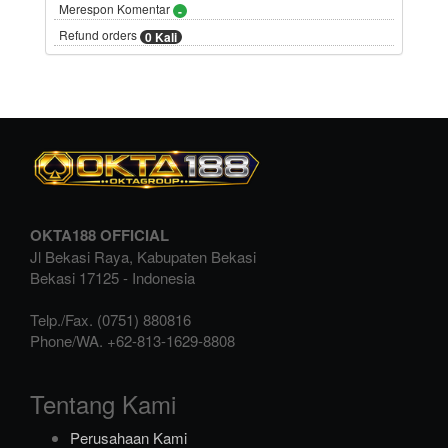
Merespon Komentar
-
Refund orders
0 Kali
OKTA188 OFFICIAL
Jl Bekasi Raya, Kabupaten Bekasi
Bekasi
17125
-
Indonesia
Telp./Fax.
(0751) 880816
Phone/WA.
+62-813-1629-8808
Tentang Kami
Perusahaan Kami